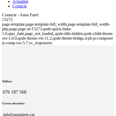
Actualitat
Contacte
Contacte - Anna Farré
15273
page-template,page-template-full_width,page-template-full_width-
php,page,page-id-15273,qode-quick-links-
1.0,ajax_fade,page_not_loaded,,qode-title-hidden,qode-child-theme-
ver-1.0.0,qode-theme-ver-11.2,qode-theme-bridge,wpb-js-composer
js-comp-ver-5.7,vc_responsive
Telèfon:
676 187 568
Correu electrònic:
info@annafarre.cat