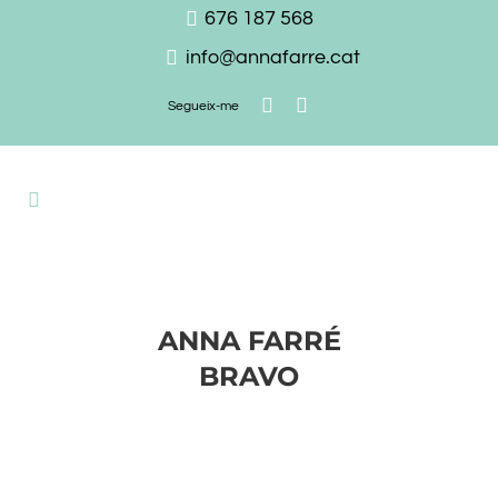
676 187 568
info@annafarre.cat
Segueix-me
ANNA FARRÉ
BRAVO