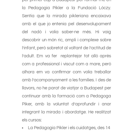
la Pedagogia Pikler a la Fundació Lóczy.
Sentia que la mirada pikleriana encaixava
amb el que jo entenia pel desenvolupament
del nadó i volia saber-ne més. Hi vaig
descobrir un món ric, ampli i complexe sobre
l’infant, però sobretot al voltant de l’actitud de
l’adult. Em va fer replantejar tot allò après
com a professional i viscut com a mare, però
alhora em va confirmar com volia treballar
amb l’acompanyament a les famílies. I des de
llavors, no he parat de viatjar a Budapest per
continuar amb la formació com a Pedagoga
Piker, amb la voluntat d’aprofundir i anar
integrant la mirada i abordatge. He realitzat
els cursos:
La Pedagogia Pikler i els cuidatges, des 14