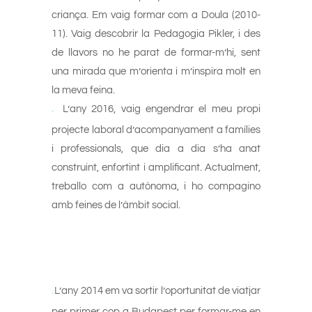
criança. Em vaig formar com a Doula (2010-
11). Vaig descobrir la Pedagogia Pikler, i des
de llavors no he parat de formar-m’hi, sent
una mirada que m’orienta i m’inspira molt en
la meva feina.
L’any 2016, vaig engendrar el meu propi
+
projecte laboral d’acompanyament a famílies
i professionals, que dia a dia s’ha anat
construint, enfortint i amplificant. Actualment,
treballo com a autònoma, i ho compagino
amb feines de l’àmbit social.
L’any 2014 em va sortir l’oportunitat de viatjar
+
per primer cop a Budapest per formar-me en