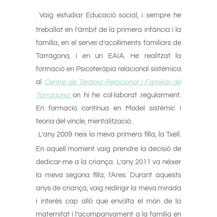
Vaig estudiar Educació social, i sempre he
+
treballat en l’àmbit de la primera infància i la
família, en el servei d’acolliments familiars de
Tarragona, i en un EAIA. He realitzat la
formació en Psicoteràpia relacional sistèmica
al
Centre de Teràpia Relacional i Familiar de
Tarragona
on hi he col·laborat regularment.
En formació contínua en Model sistèmic i
teoria del vincle, mentalització.
L’any 2009 neix la meva primera filla, la Txell.
+
En aquell moment vaig prendre la decisió de
dedicar-me a la criança. L’any 2011 va néixer
la meva segona filla, l’Ares. Durant aquests
anys de criança, vaig redirigir la meva mirada
i interès cap allò que envolta el món de la
maternitat i l’acompanyament a la família en